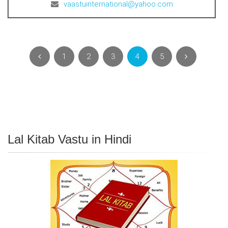
vaastuinternational@yahoo.com
1
2
3
4
5
Lal Kitab Vastu in Hindi