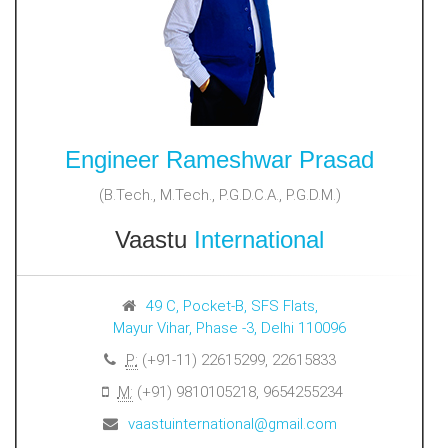
Engineer Rameshwar Prasad
(B.Tech., M.Tech., P.G.D.C.A., P.G.D.M.)
Vaastu
International
49 C, Pocket-B, SFS Flats,
Mayur Vihar, Phase -3, Delhi 110096
P:
(+91-11) 22615299, 22615833
M:
(+91) 9810105218, 9654255234
vaastuinternational@gmail.com